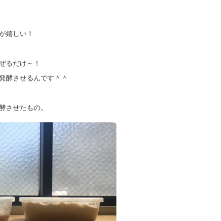
が嬉しい！
ぜるだけ～！
発酵させるんです＾＾
酵させたもの。