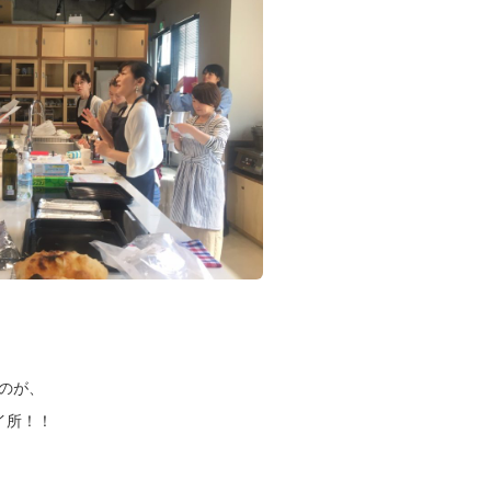
のが、
イ所！！