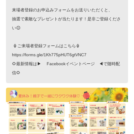
来場者登録のお申込みフォームをお送りいただくと、
抽選で素敵なプレゼントが当たります！是非ご登録くださ
い😊
 🏮ご来場者登録フォームは
こちら
🏮 
https://forms.gle/1Kh775pHUT6gtVNC7
🌻最新情報は▶　
 Facebookイベントページ
　◀で随時配
信🌻