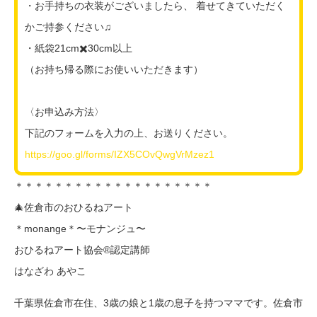
・お手持ちの衣装がございましたら、 着せてきていただく
かご持参ください♫
・紙袋21cm✖️30cm以上
（お持ち帰る際にお使いいただきます）
〈お申込み方法〉
下記のフォームを入力の上、お送りください。
https://goo.gl/forms/IZX5COvQwgVrMzez1
＊＊＊＊＊＊＊＊＊＊＊＊＊＊＊＊＊＊＊＊
🎄佐倉市のおひるねアート
＊monange＊〜モナンジュ〜
おひるねアート協会®︎認定講師
はなざわ あやこ
千葉県佐倉市在住、3歳の娘と1歳の息子を持つママです。佐倉市